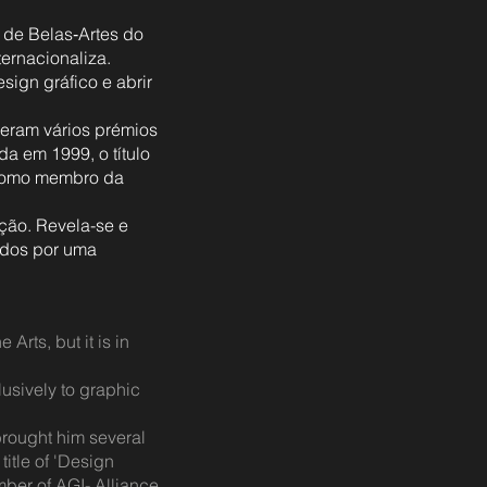
 de Belas‑Artes do
ternacionaliza.
ign gráfico e abrir
deram vários prémios
a em 1999, o título
 como membro da
ição. Revela-se e
cados por uma
rts, but it is in
usively to graphic
brought him several
itle of 'Design
ber of AGI- Alliance