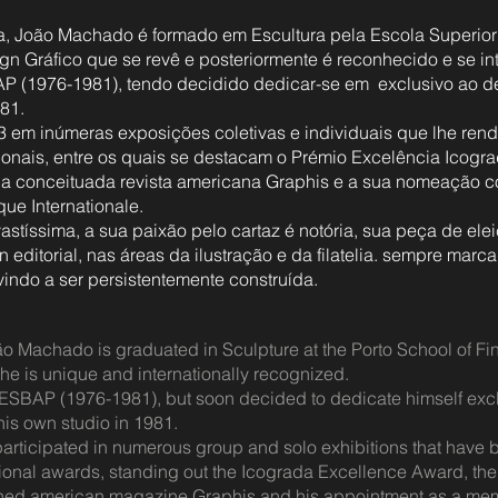
 João Machado é formado em Escultura pela Escola Superior
gn Gráfico que se revê e posteriormente é reconhecido e se in
P (1976-1981), tendo decidido dedicar-se em exclusivo ao des
981.
3 em inúmeras exposições coletivas e individuais que lhe ren
ionais, entre os quais se destacam o Prémio Excelência Icograd
 da conceituada revista americana Graphis e a sua nomeação
ue Internationale.
vastíssima, a sua paixão pelo cartaz é notória, sua peça de ele
 editorial, nas áreas da ilustração e da filatelia. sempre mar
indo a ser persistentemente construída.
 Machado is graduated in Sculpture at the Porto School of Fine A
he is unique and internationally recognized.
ESBAP (1976-1981), but soon decided to dedicate himself excl
is own studio in 1981.
articipated in numerous group and solo exhibitions that have 
tional awards, standing out the Icograda Excellence Award, the t
wned american magazine Graphis and his appointment as a mem