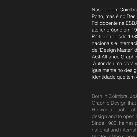
Nascido em Coimbra,
Porto, mas é no Desi
Foi docente na ESBA
atelier próprio em 1
Participa desde 198
nacionais e internac
de 'Design Master'
AGI-Alliance Graphiq
​ Autor de uma obra 
igualmente no design
identidade que tem v
Born in Coimbra, João
Graphic Design that 
He was a teacher at 
design and to open h
Since 1983, he has p
national and interna
Master' of the reno