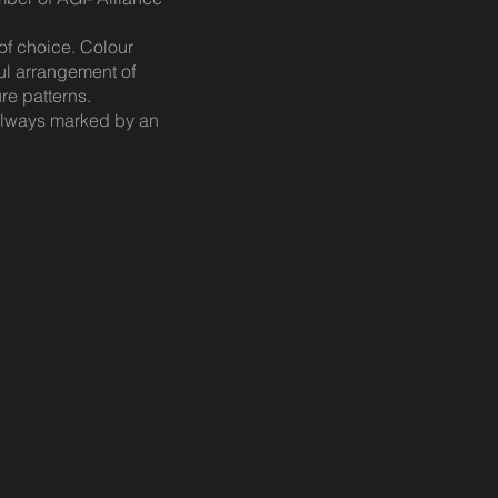
 of choice. Colour
ful arrangement of
re patterns.
, always marked by an