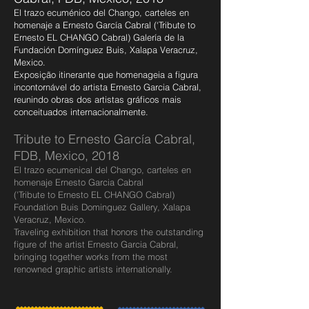
El trazo ecuménico del Chango, carteles en
homenaje a Ernesto García Cabral (‘Tribute to
Ernesto EL CHANGO Cabral) Galería de la
Fundación Domínguez Buis, Xalapa Veracruz,
Mexico.
Exposição itinerante que homenageia a figura
incontornável do artista Ernesto Garcia Cabral,
reunindo obras dos artistas gráficos mais
conceituados internacionalmente.
Tribute to Ernesto García Cabral,
FDB, Mexico, 2018
El trazo ecumenical del Chango, carteles en
homenaje Ernesto Garcia Cabral
('Tribute to Ernesto EL CHANGO Cabral)
Foundation Buis Dominguez Gallery, Xalapa
Veracruz, Mexico.
Traveling exhibition that honors the outstanding
figure of the artist Ernesto Garcia Cabral,
bringing together works from the most
renowned graphic artists internationally.