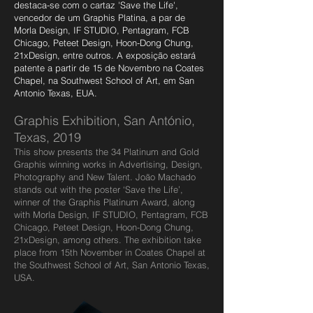
destaca-se com o cartaz 'Save the Life',
vencedor de um Graphis Platina, a par de
Morla Design, IF STUDIO, Pentagram, FCB
Chicago, Peteet Design, Hoon-Dong Chung,
21xDesign, entre outros.
A exposição estará
patente a partir de 15 de Novembro na Coates
Chapel, na Southwest School of Art, em San
Antonio Texas, EUA.
Graphis Exhibition, San António,
Texas, 2019
This show presents the 34 Platinum and Gold
Graphis winning works in Advertising, Design,
Photography and New Talent.
João Machado
stands out with the poster ‘Save the Life’,
winner of the Graphis Platinum Award, along
with Morla Design, IF STUDIO, Pentagram, FCB
Chicago, Peteet Design, Hoon-Dong Chung,
21xDesign, among others.
The exhibition take
place from 15th November in Coates Chapel at
the Southwest School of Art, San Antonio Texas,
USA.