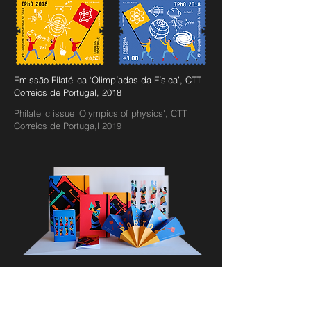
Emissão Filatélica ‘Olimpíadas da Física’, CTT
Correios de Portugal, 2018
Philatelic issue 'Olympics of physics', CTT
Correios de Portuga,l 2019
Linha de merchandise para a
Livraria Lello, Porto, 2018
A impressionante fachada de traça neo-gótica,