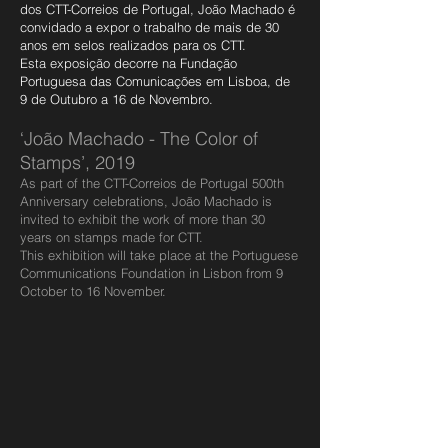
dos CTT-Correios de Portugal, João Machado é
convidado a expor o trabalho de mais de 30
anos em selos realizados para os CTT.
Esta exposição decorre na Fundação
Portuguesa das Comunicações em Lisboa, de
9 de Outubro a 16 de Novembro.
‘João Machado - The Color of
Stamps’, 2019
As part of the CTT-Correios de Portugal 500th
Anniversary celebrations, João Machado is
invited to exhibit the work of more than 30
years on stamps made for CTT.
This exhibition will take place at the Portuguese
Communications Foundation in Lisbon from 9
October to 16 November.