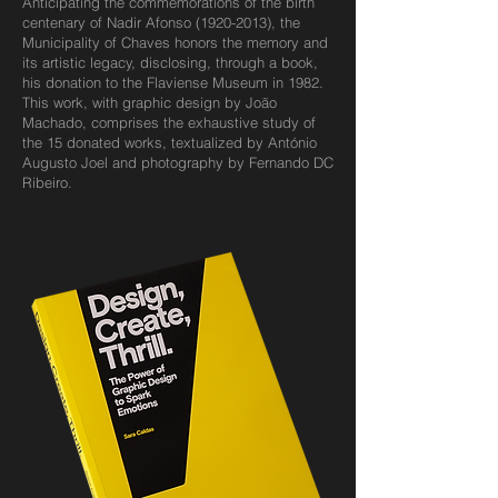
Anticipating the commemorations of the birth
centenary of Nadir Afonso
(1920-2013)
, the
Municipality of Chaves honors the memory and
its artistic legacy, disclosing, through a book,
his donation to the Flaviense Museum in 1982.
This work, with graphic design by João
Machado, comprises the exhaustive study of
the 15 donated works, textualized by António
Augusto Joel and photography by Fernando DC
Ribeiro.