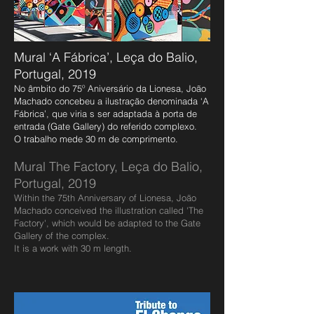
Mural ‘A Fábrica’, Leça do Balio,
Portugal, 2019
No âmbito do 75º Aniversário da Lionesa, João
Machado concebeu a ilustração denominada ‘A
Fábrica’, que viria s ser adaptada à porta de
entrada (Gate Gallery) do referido complexo.
O trabalho mede 30 m de comprimento.
Mural The Factory, Leça do Balio,
Portugal, 2019
Within the 75th Anniversary of Lionesa, João
Machado conceived the illustration called 'The
Factory', which would be adapted to the Gate
Gallery of the complex.
It is a work with 30 m length.