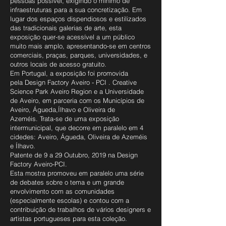
pessoas possível, exigindo o mínimo de
infraestruturas para a sua concretização. Em
lugar dos espaços dispendiosos e estilizados
das tradicionais galerias de arte, esta
exposição quer-se acessível a um público
muito mais amplo, apresentando-se em centros
comerciais, praças, parques, universidades, e
outros locais de acesso gratuito.
Em Portugal, a exposição foi promovida
pela Design Factory Aveiro - PCI . Creative
Science Park Aveiro Region e a Universidade
de Aveiro, em parceria com os Municípios de
Aveiro, Águeda,Ílhavo e Oliveira de
Azeméis.
Trata-se de uma exposição
intermunicipal, que decorre em paralelo em 4
cidedes: Aveiro, Águeda, Oliveira de Azeméis
e Ílhavo.
Patente de 9 a 29 Outubro, 2019 na Design
Factory Aveiro-PCI.
Esta mostra promoveu em paralelo uma série
de debates sobre o tema e um grande
envolvimento com as comunidades
(especialmente escolas) e contou com a
contribuição de trabalhos de vários designers e
artistas portugueses para esta coleção.