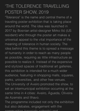
‘THE TOLERENCE TRAVELLING
POSTER SHOW, 2019
"Tolerance" is the name and central theme of a
traveling poster exhibition that is taking place
around the world. The idea was launched in
2017 by Bosnian artist-designer Mirko Ilić (US
resident) who through the poster art makes a
universal appeal to the vital importance of the
meaning of tolerance in human society. The
idea behind this theme is to spread a message
of humanity in order to reach as many people
as possible, requiring as little infrastructure as
possible to realize it. Instead of the expensive
and stylized spaces of traditional art galleries,
this exhibition is intended for a much wider
audience, featuring in shopping malls, squares,
parks, universities, and other free venues.
The University of Aveiro promoted the show, to
set an intermunicipal exhibition occurring at the
same time in 4 cities: Aveiro, Águeda, Oliveira
de Azeméis and Ilhavo.
The programme included not only the exhibition
but also debates, engagement with the
communities (specially schools) and