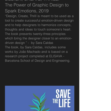
The Power of Graphic Design to
Spark Emotions, 2019
“Design, Create, Thrill is meant to be used as a
tool to create successful emotion-driven design
and to help designers to harmonize concepts,
thoughts and ideas to touch someone’s heart.
The book presents twenty-three principles
which bring the designer closer to an emotion-
driven design ” - by Sara Caldas
The book, by Sara Caldas, includes some
works by João Machado and is based on a
research project completed at ELISAVA -
Barcelona School of Design and Engineering.