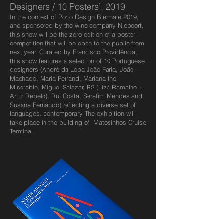
Designers / 10 Posters’, 2019
In the context of Porto Design Biennale 2019,
and sponsored by the wine company Niepoort,
this show will be the zero edition of a poster
competition that will be open to the public from
next year. Curated by Francisco Providência,
this show features a selection of 10 Portuguese
designers (André da Loba João Faria, João
Machado, Maria Ferrand, Mariana the
Miserable, Miguel Salazar, R2 (Lizá Ramalho +
Artur Rebelo), Rui Costa, Serafim Mendes and
Susana Fernando) reflecting a diverse set of
languages. contemporary The exhibition will
take place in the building of Matosinhos Cruise
Terminal.