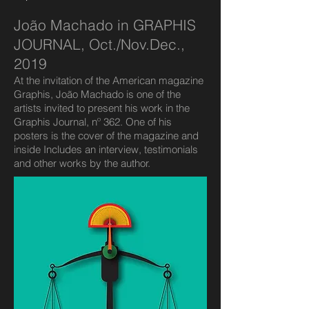
João Machado in GRAPHIS
JOURNAL, Oct./Nov.Dec.,
2019
At the invitation of the American magazine
Graphis, João Machado is one of the
artists invited to present his work in the
Graphis Journal, nº 362.
One of his
posters is the cover of the magazine and
inside Includes an interview, testimonials
and other works by the author.